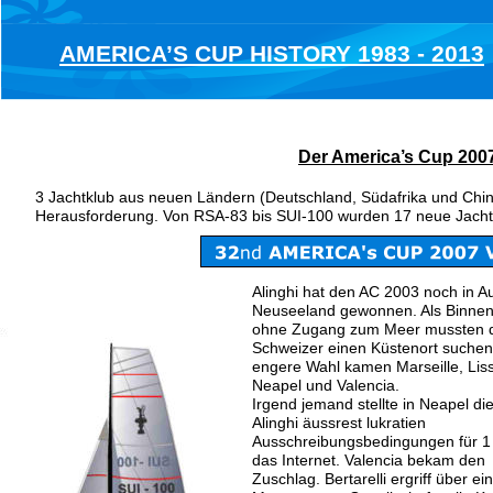
AMERICA’S CUP HISTORY 1983 - 2013
Der America’s Cup 200
3 Jachtklub aus neuen Ländern (Deutschland, Südafrika und Chin
Herausforderung. Von RSA-83 bis SUI-100 wurden 17 neue Jacht
Alinghi hat den AC 2003 noch in A
Neuseeland gewonnen. Als Binnen
ohne Zugang zum Meer mussten d
Schweizer einen Küstenort suchen.
engere Wahl kamen Marseille, Lis
Neapel und Valencia.
Irgend jemand stellte in Neapel die
Alinghi äussrest lukratien 
Ausschreibungsbedingungen für 1 
das Internet. Valencia bekam den 
Zuschlag. Bertarelli ergriff über ei