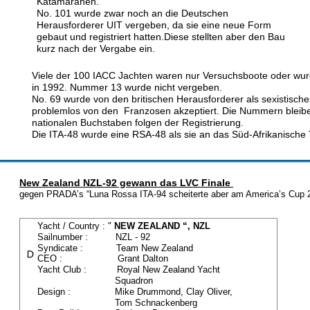
Katamaranen.
No. 101 wurde zwar noch an die Deutschen 
Herausforderer UIT vergeben, da sie eine neue Form 
gebaut und registriert hatten.Diese stellten aber den Bau 
kurz nach der Vergabe ein.
Viele der 100 IACC Jachten waren nur Versuchsboote oder wurde
in 1992. Nummer 13 wurde nicht vergeben.
No. 69 wurde von den britischen Herausforderer als sexistisc
problemlos von den  Franzosen akzeptiert. Die Nummern bleibe
nationalen Buchstaben folgen der Registrierung.
Die ITA-48 wurde eine RSA-48 als sie an das Süd-Afrikanische
New Zealand NZL-92 gewann das LVC Finale 
gegen PRADA’s “Luna Rossa ITA-94 scheiterte aber am America’s Cup 
Yacht / Country : " 
NEW ZEALAND “, NZL
Sailnumber :          NZL - 92
Syndicate :            Team New Zealand
CEO :                    Grant Dalton
Yacht Club :           Royal New Zealand Yacht 
                            Squadron
Design :                Mike Drummond, Clay Oliver,
                            Tom Schnackenberg 