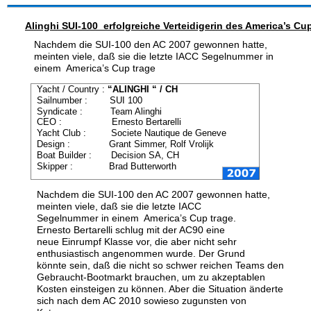
Alinghi SUI-100  erfolgreiche Verteidigerin des America’s Cu
Nachdem die SUI-100 den AC 2007 gewonnen hatte, 
meinten viele, daß sie die letzte IACC Segelnummer in 
einem  America’s Cup trage
Yacht / Country : 
“ALINGHI “ / CH
Sailnumber :        SUI 100
Syndicate :          Team Alinghi
CEO :                  Ernesto Bertarelli
Yacht Club :         Societe Nautique de Geneve
Design :              Grant Simmer, Rolf Vrolijk
Boat Builder :       Decision SA, CH
Skipper :             Brad Butterworth
Nachdem die SUI-100 den AC 2007 gewonnen hatte, 
meinten viele, daß sie die letzte IACC 
Segelnummer in einem  America’s Cup trage. 
Ernesto Bertarelli schlug mit der AC90 eine 
neue Einrumpf Klasse vor, die aber nicht sehr 
enthusiastisch angenommen wurde. Der Grund 
könnte sein, daß die nicht so schwer reichen Teams den 
Gebraucht-Bootmarkt brauchen, um zu akzeptablen 
Kosten einsteigen zu können. Aber die Situation änderte 
sich nach dem AC 2010 sowieso zugunsten von  