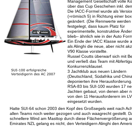
Management Gesellschaft volle Kon
über das Cup Geschehen inkl. de
Die IACC-Formel wurde als Versio
(=römisch 5) in Richtung einer box
geändert. (Die Rennwerte werden 
festgelegt, dass kaum Platz für 
experimentelle, konstruktive Ände
blieb– ähnlich wie in der Auto Form
Ein Ende der IACC Klasse wurde a
als Alinghi die neue, aber nicht akz
V90 Klasse vorstellte.
Russel Coutts überwarf sich mit Ber
und verließ das Team mit Abfertig
Konkurrenzklausel.
3 Jachtklub aus neuen Ländern 
(Deutschland, Südafrika und China
deponierten ihre Herausforderung.
RSA-83 bis SUI-100 wurden 17 ne
Jachten gebaut, von denen aber nic
von den 11 Herausforderern im LV
eingesetzt wurden.
Hatte SUI-64 schon 2003 den Kopf des Großsegels weit nach Ach
allen Teams noch weiter gezogen und auch waagrecht gestellt. D
schnellere Wind am Masttop durch diese Flächenvergrößerung au
Emirates NZL gelang es nicht, den Verteidigern Alinghi den Ameri